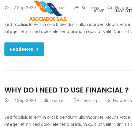
12
Sep 2020
admin
Business
No com
HOME
NOSOT
Sed facilisis lorem in orci bibendum ullamcorper. Mauris vitae
Integer et mi sed dolor eleifend pretium quis ut velit. Nam si
Read More
WHY DO I NEED TO USE FINANCIAL ?
12
Sep 2020
admin
Leasing
No com
Sed facilisis lorem in orci bibendum ullamcorper. Mauris vitae
Integer et mi sed dolor eleifend pretium quis ut velit. Nam si