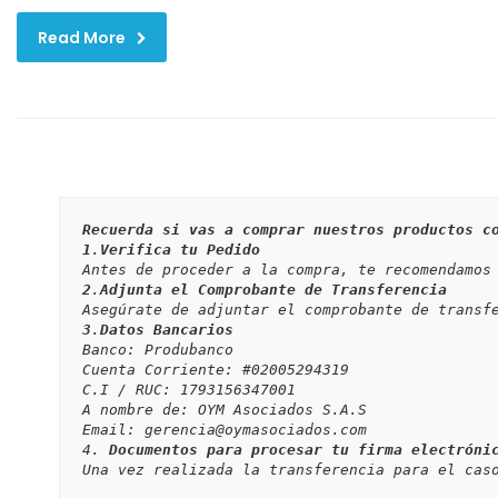
Read More
Recuerda si vas a comprar nuestros productos c
1
.
Verifica tu Pedido
2
.
Adjunta el Comprobante de Transferencia
3
.
Datos Bancarios
Banco: Produbanco

Cuenta Corriente: #02005294319

C.I / RUC: 1793156347001

A nombre de: OYM Asociados S.A.S

Email: gerencia@oymasociados.com

4. 
Documentos para procesar tu firma electróni
Una vez realizada la transferencia para el cas